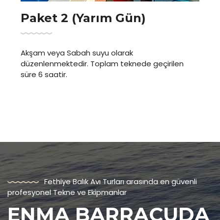
Paket 3 (Tam Gün)
Avımız tüm gün sürecek şekilde
düzenlenmektedir. En iyi balık deneyimi için daha
rahat yem balığı tutma ve daha fazla av bölgesi
ziyaret edilebilmektedir.
Fethiye Balık Avı Turları arasında en güvenli
profesyonel Tekne ve Ekipmanlar
ENMA BARRACUDA